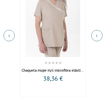
Chaqueta mujer m/c microfibra elástica beige
a
38,36 €