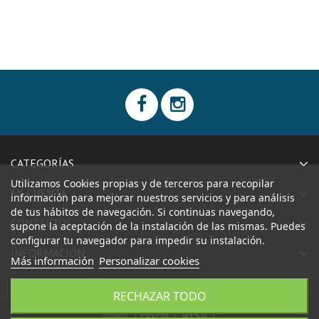
CATEGORÍAS
Utilizamos Cookies propias y de terceros para recopilar
MI CUENTA
información para mejorar nuestros servicios y para análisis
de tus hábitos de navegación. Si continuas navegando,
CONTACTOS
supone la aceptación de la instalación de las mismas. Puedes
configurar tu navegador para impedir su instalación.
INFORMACIÓN
Más información
Personalizar cookies
RECHAZAR TODO
|
|
|