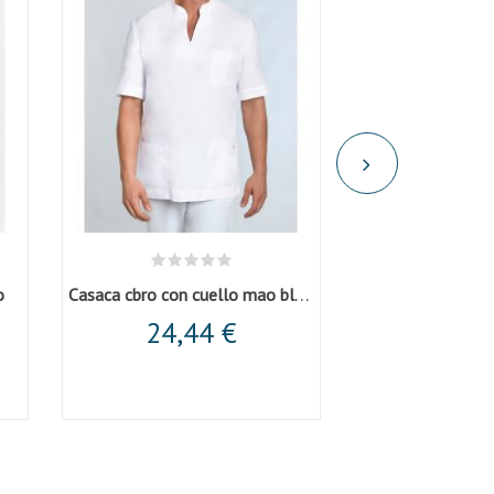
Casaca cbro con cuello mao blanca
o
Chaqueta asim
24,44 €
33,0