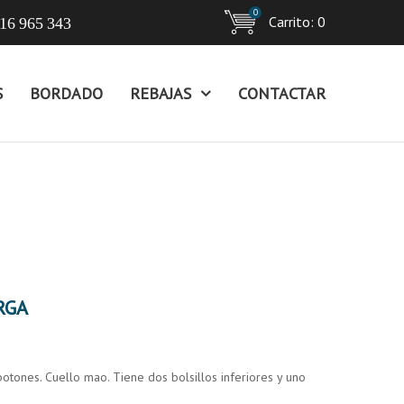
0
Carrito:
0
16 965 343
S
BORDADO
REBAJAS
CONTACTAR
RGA
ones. Cuello mao. Tiene dos bolsillos inferiores y uno