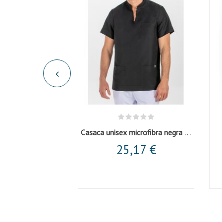
Chaqueta de caballero en manga corta gris
Casaca unisex microfibra negra cuello mao
,60 €
25,17 €