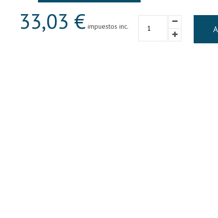
33,03 €
impuestos inc.
A