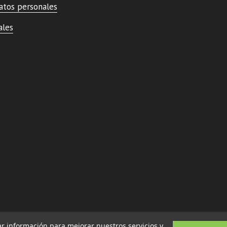
atos personales
ales
ar información para mejorar nuestros servicios y