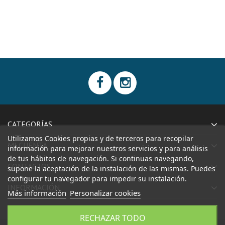
CATEGORÍAS
Utilizamos Cookies propias y de terceros para recopilar
MI CUENTA
información para mejorar nuestros servicios y para análisis
de tus hábitos de navegación. Si continuas navegando,
CONTACTOS
supone la aceptación de la instalación de las mismas. Puedes
configurar tu navegador para impedir su instalación.
INFORMACIÓN
Más información
Personalizar cookies
RECHAZAR TODO