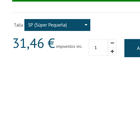
SP (Súper Pequeña)
Talla
31,46 €
impuestos inc.
A