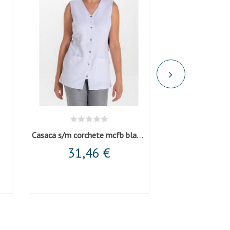
Casaca s/m corchete mcfb blanca
SUNNY CORAL
31,46 €
47,5