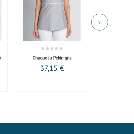
o
Chaqueta Pekin gris
Chaqueta Peki
37,15 €
40,4