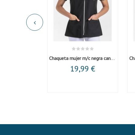
Chaqueta mujer m/c ranglan pespunte
Chaqueta mujer m/c negra canesu corchete
Ch
,76 €
19,99 €