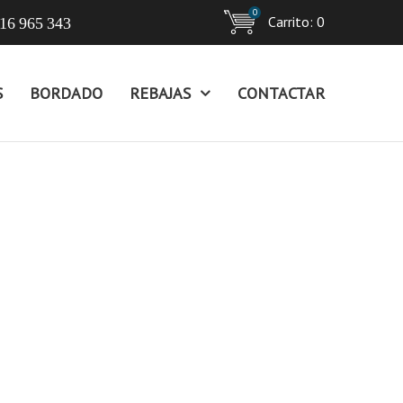
0
Carrito:
0
16 965 343
S
BORDADO
REBAJAS
CONTACTAR