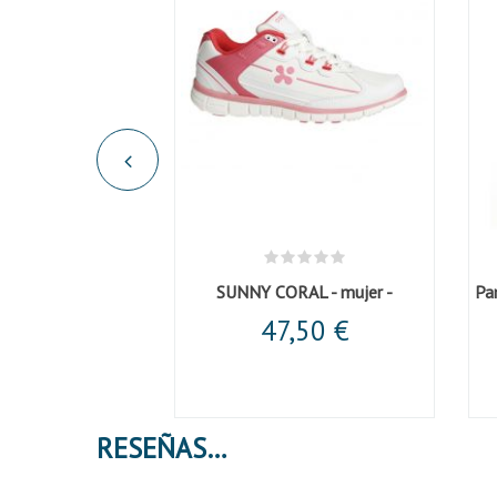
Casaca s/m corchete mcfb blanca
SUNNY CORAL - mujer -
Pa
,46 €
47,50 €
RESEÑAS