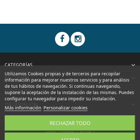
CATEGORÍAS
Utilizamos Cookies propias y de terceros para recopilar
MI CUENTA
información para mejorar nuestros servicios y para análisis
de tus hábitos de navegación. Si continuas navegando,
CONTACTOS
supone la aceptación de la instalación de las mismas. Puedes
configurar tu navegador para impedir su instalación.
INFORMACIÓN
Más información
Personalizar cookies
RECHAZAR TODO
|
|
|