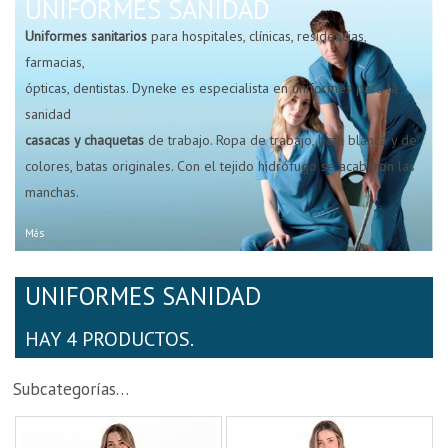
UNIFORMES SANIDAD
Uniformes sanitarios
para hospitales, clínicas, residencias,
farmacias,
ópticas, dentistas. Dyneke es especialista en uniformes para la
sanidad
casacas y chaquetas
de trabajo. Ropa de trabajo, bata blanca y de
colores, batas originales. Con el tejido hidrófugo se acabaron las
manchas.
Más
UNIFORMES SANIDAD
HAY 4 PRODUCTOS.
Subcategorías