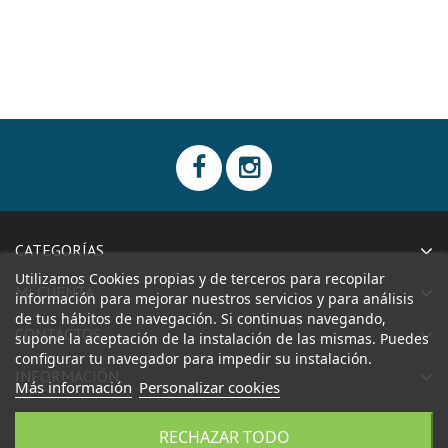
CATEGORÍAS
Utilizamos Cookies propias y de terceros para recopilar
MI CUENTA
información para mejorar nuestros servicios y para análisis
de tus hábitos de navegación. Si continuas navegando,
CONTACTOS
supone la aceptación de la instalación de las mismas. Puedes
configurar tu navegador para impedir su instalación.
INFORMACIÓN
Más información
Personalizar cookies
RECHAZAR TODO