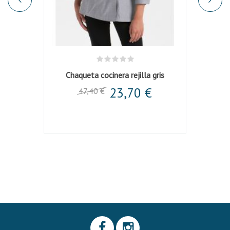
a u...
Chaqueta cocinera rejilla gris
Cha
23,70 €
47,40 €