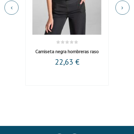
 barca
Camiseta negra hombreras raso
Camis
22,63 €