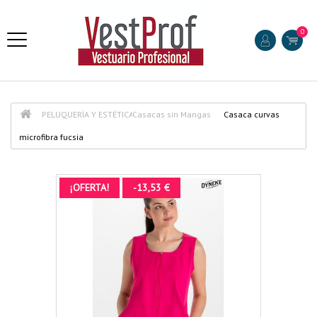
0
PELUQUERÍA Y ESTÉTICA
Casacas sin Mangas
Casaca curvas
microfibra fucsia
¡OFERTA!
-13,53 €