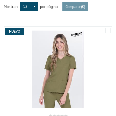
12
Mostrar:
por página
Comparar
(
0
)
NUEVO