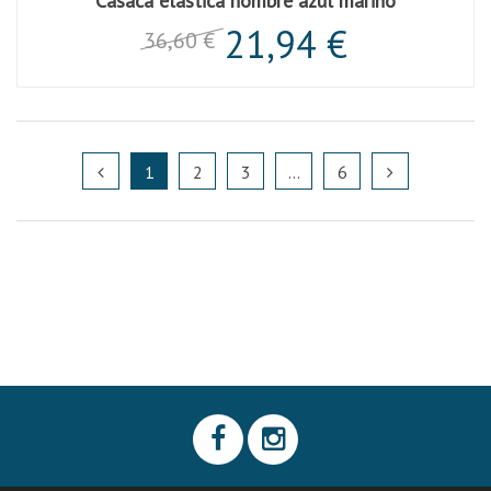
Casaca elástica hombre azul marino
21,94 €
36,60 €
1
2
3
...
6