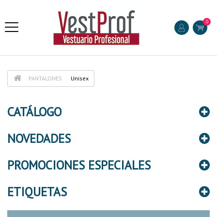
0
PANTALONES
Unisex
CATÁLOGO
NOVEDADES
PROMOCIONES ESPECIALES
ETIQUETAS