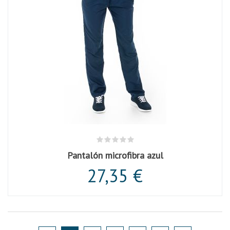
Pantalón microfibra azul
27,35 €