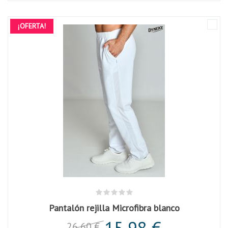
¡OFERTA!
Pantalón rejilla Microfibra blanco
26,60 €