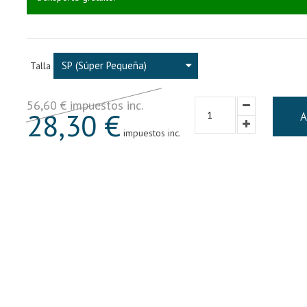
SP (Súper Pequeña)
Talla
56,60 € impuestos inc.
28,30 €
A
impuestos inc.