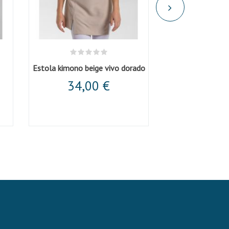
Estola kimono beige vivo dorado
Estola kimono ne
34,00 €
34,0