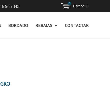
0
Carrito:
0
16 965 343
S
BORDADO
REBAJAS
CONTACTAR
EGRO