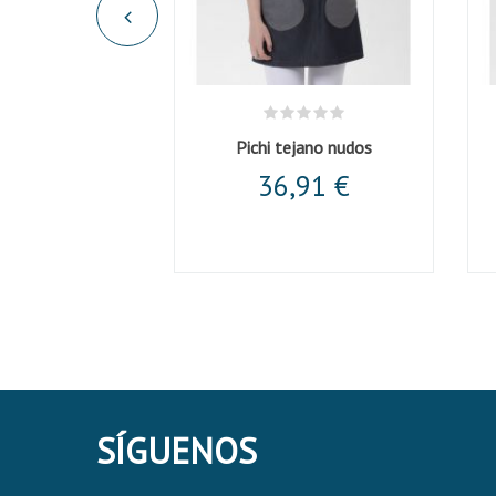
ltiusos negra
Pichi tejano nudos
,51 €
36,91 €
SÍGUENOS