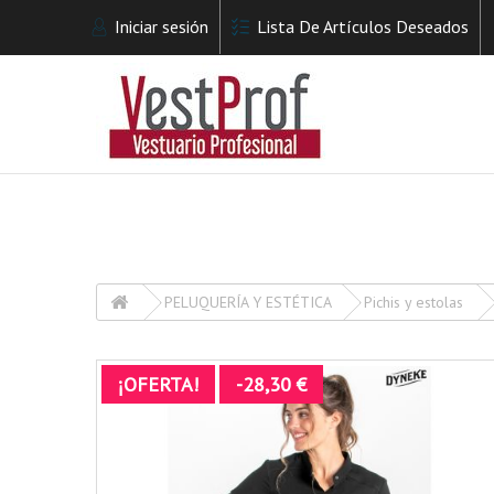
Iniciar sesión
Lista De Artículos Deseados
PELUQUERÍA Y ESTÉTICA
Pichis y estolas
¡OFERTA!
-28,30 €