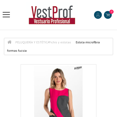
0
PELUQUERÍA Y ESTÉTICA
Pichis y estolas
Estola microfibra
formas fucsia