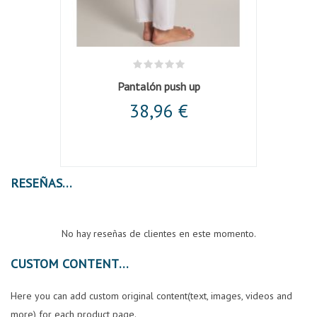
ucsia
Pantalón push up
L
38,96 €
RESEÑAS
No hay reseñas de clientes en este momento.
CUSTOM CONTENT
Here you can add custom original content(text, images, videos and
more) for each product page.