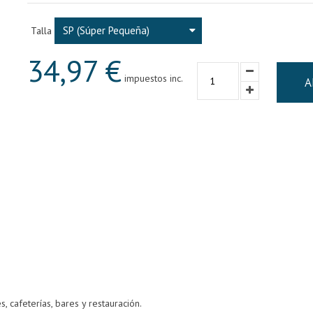
SP (Súper Pequeña)
Talla
34,97 €
impuestos inc.
A
, cafeterías, bares y restauración.