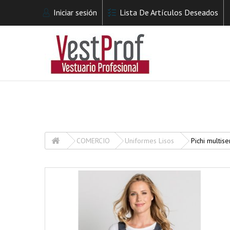
Iniciar sesión
Lista De Artículos Deseados
COMERCIO
Uniformes Lisos
Pichi multise