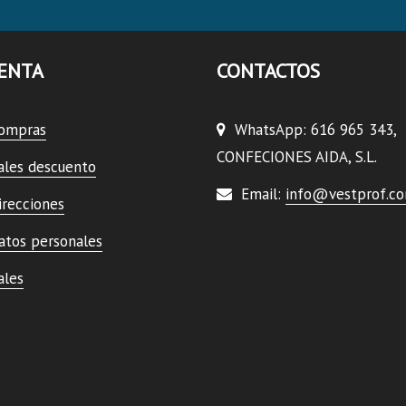
ENTA
CONTACTOS
compras
WhatsApp: 616 965 343,
CONFECIONES AIDA, S.L.
ales descuento
Email:
info@vestprof.c
irecciones
atos personales
ales