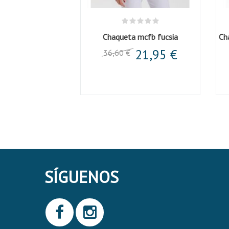
m/l mcfb gris
Chaqueta mcfb fucsia
,11 €
21,95 €
36,60 €
SÍGUENOS