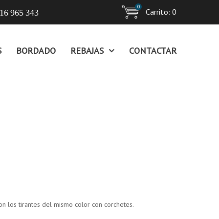
0
Carrito:
0
16 965 343
S
BORDADO
REBAJAS
CONTACTAR
Con los tirantes del mismo color con corchetes.