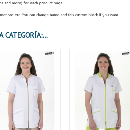
eos and more) for each product page.
romotions etc. You can change name and this custom block if you want.
30 PRODUCTOS MÁS EN LA MISMA CATEGORÍA: