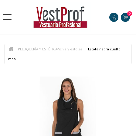
0
PELUQUERÍA Y ESTÉTICA
Pichis y estolas
Estola negra cuello
mao