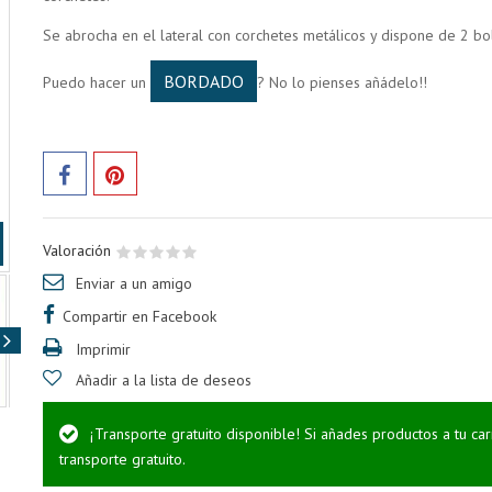
Se abrocha en el lateral con corchetes metálicos y dispone de 2 bols
BORDADO
Puedo hacer un
? No lo pienses añádelo!!
Valoración
Enviar a un amigo
Compartir en Facebook
Imprimir
Añadir a la lista de deseos
¡Transporte gratuito disponible! Si añades productos a tu ca
transporte gratuito.