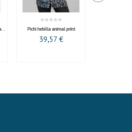
Vestido camisero c/lazo ajustable negro
Pichi hebilla animal print
Estola kimono be
39,57 €
34,0