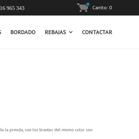
0
Carrito:
0
16 965 343
S
BORDADO
REBAJAS
CONTACTAR
oda la prenda, con los tirantes del mismo color con