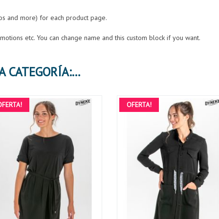
eos and more) for each product page.
romotions etc. You can change name and this custom block if you want.
30 PRODUCTOS MÁS EN LA MISMA CATEGORÍA:
OFERTA!
OFERTA!