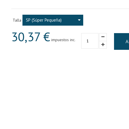
SP (Súper Pequeña)
Talla
30,37 €
impuestos inc.
A