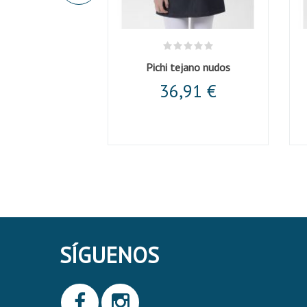
ltiusos negra
Pichi tejano nudos
,51 €
36,91 €
SÍGUENOS