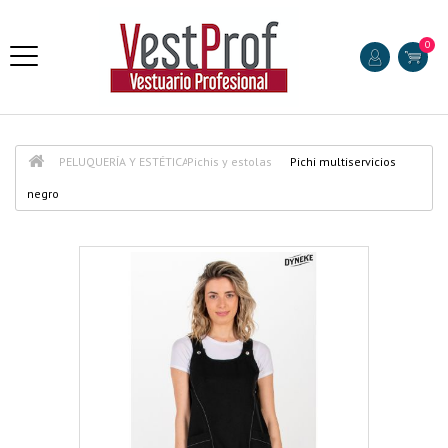
0
PELUQUERÍA Y ESTÉTICA
Pichis y estolas
Pichi multiservicios
negro