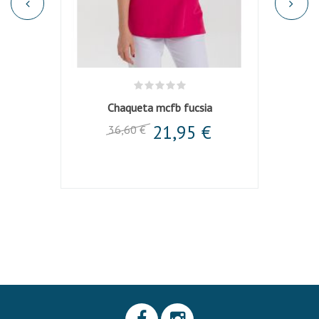
Chaqueta mcfb fucsia
Chaqu
21,95 €
36,60 €