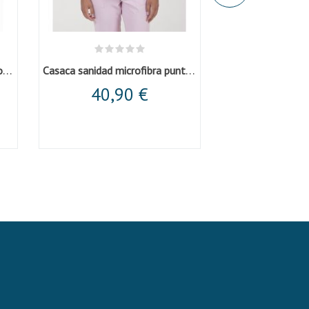
Chaqueta mujer presillas microfibra negra
Casaca sanidad microfibra punto rosa
40,90 €
36,6