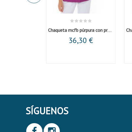
Casaca unisex microfibra negra cuello mao
Chaqueta mcfb púrpura con presillas
,17 €
36,30 €
SÍGUENOS