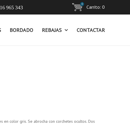
0
Carrito:
0
16 965 343
S
BORDADO
REBAJAS
CONTACTAR
s en color gris. Se abrocha con corchetes ocultos. Dos