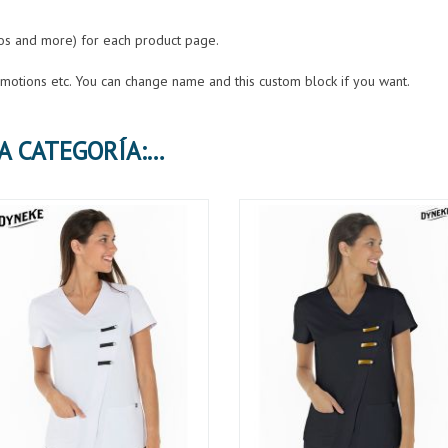
eos and more) for each product page.
romotions etc. You can change name and this custom block if you want.
30 PRODUCTOS MÁS EN LA MISMA CATEGORÍA: