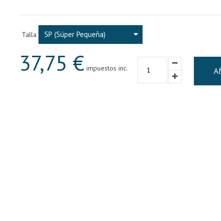
SP (Súper Pequeña)
Talla
37,75 €
impuestos inc.
A