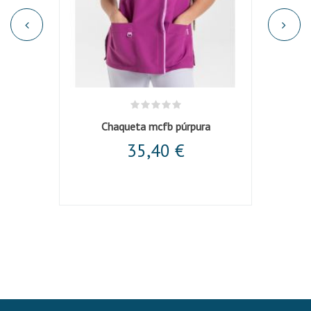
Casaca unisex microfibra negra cuello mao
Chaqueta mcfb púrpura
Chaqu
35,40 €