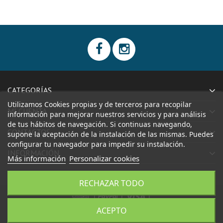
CATEGORÍAS
Utilizamos Cookies propias y de terceros para recopilar
MI CUENTA
información para mejorar nuestros servicios y para análisis
de tus hábitos de navegación. Si continuas navegando,
CONTACTOS
supone la aceptación de la instalación de las mismas. Puedes
configurar tu navegador para impedir su instalación.
INFORMACIÓN
Más información
Personalizar cookies
RECHAZAR TODO
|
|
|
ACEPTO
CONFECCIONES AIDA, S.L.
Todos los derechos reservados.