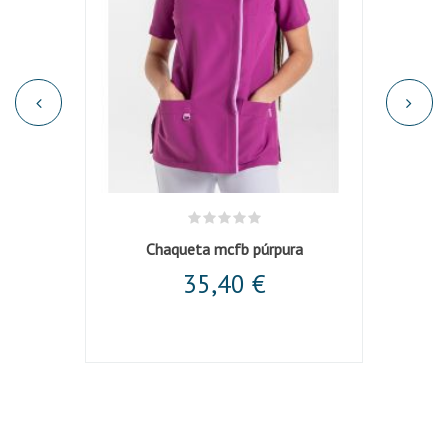
Casaca unisex microfibra negra cuello mao
Chaqueta mcfb púrpura
Chaqu
35,40 €