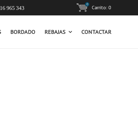
0
Carrito:
0
16 965 343
S
BORDADO
REBAJAS
CONTACTAR