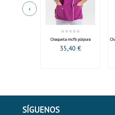
Casaca unisex microfibra negra cuello mao
Chaqueta mcfb púrpura
,17 €
35,40 €
SÍGUENOS