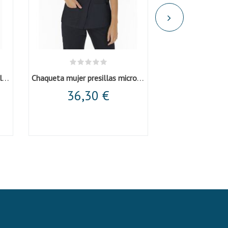
Chaqueta para mujer con presillas
Chaqueta mujer presillas microfibra negra
36,30 €
40,9