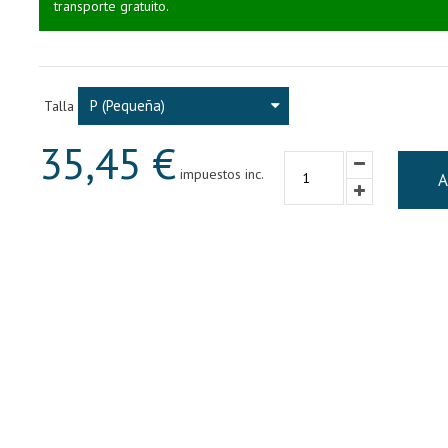
transporte gratuito.
P (Pequeña)
Talla
35,45 €
impuestos inc.
A