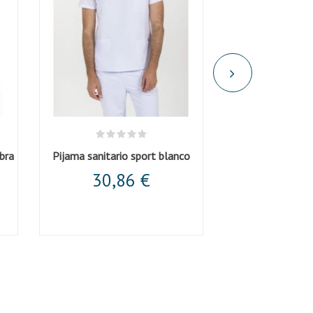
bra
Pijama sanitario sport blanco
Casaca muj
30,86 €
35,4