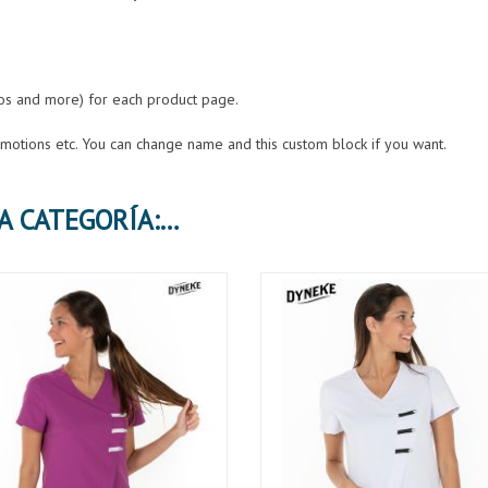
eos and more) for each product page.
romotions etc. You can change name and this custom block if you want.
30 PRODUCTOS MÁS EN LA MISMA CATEGORÍA: