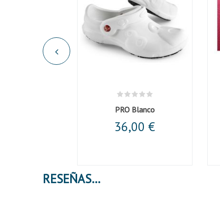
Casaca unisex microfibra blanca cuello mao
PRO Blanco
,17 €
36,00 €
RESEÑAS