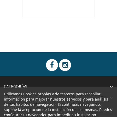
CATEGORÍAS
Utilizamos Cookies propias y de terceros para recopilar
MI CUENTA
información para mejorar nuestros servicios y para análisis
de tus hábitos de navegación. Si continuas navegando,
CONTACTOS
supone la aceptación de la instalación de las mismas. Puedes
configurar tu navegador para impedir su instalación.