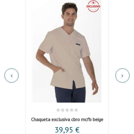
Chaqueta negra hombre cuello mao m/c
Chaqueta exclusiva cbro mcfb beige
Chaqu
39,95 €