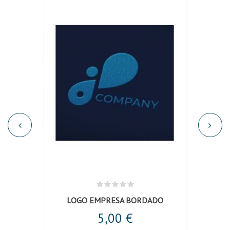
l denim
LOGO EMPRESA BORDADO
Pant
5,00 €