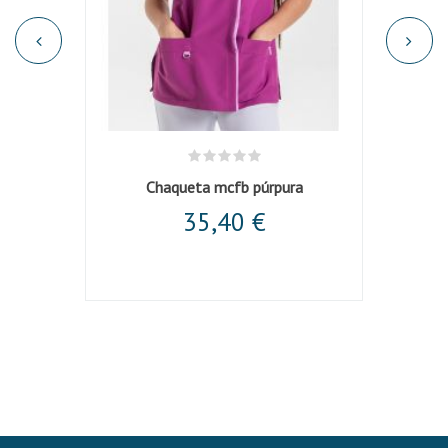
Casaca unisex microfibra cuello mao granate
Chaqueta mcfb púrpura
Chaqu
35,40 €