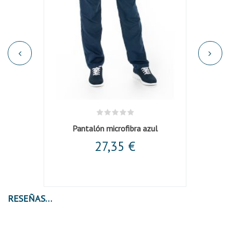
te azul
Pantalón microfibra azul
Ca
27,35 €
RESEÑAS