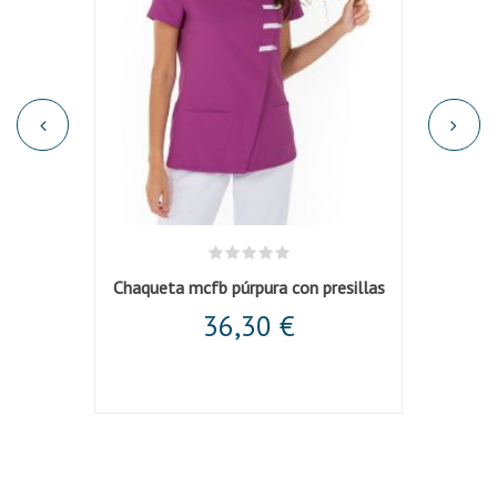
Casaca unisex microfibra negra cuello mao
Chaqueta mcfb púrpura con presillas
Chaq
36,30 €