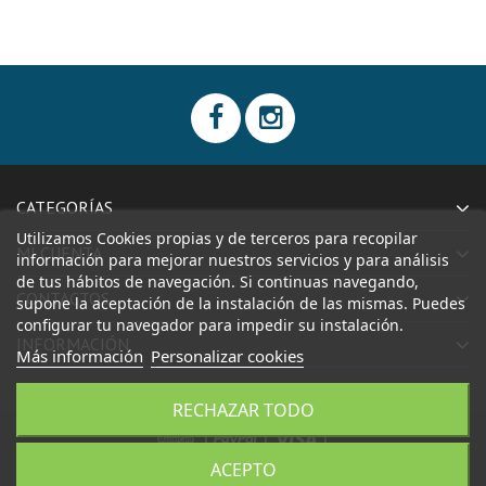
CATEGORÍAS
Utilizamos Cookies propias y de terceros para recopilar
MI CUENTA
información para mejorar nuestros servicios y para análisis
de tus hábitos de navegación. Si continuas navegando,
CONTACTOS
supone la aceptación de la instalación de las mismas. Puedes
configurar tu navegador para impedir su instalación.
INFORMACIÓN
Más información
Personalizar cookies
RECHAZAR TODO
|
|
|
ACEPTO
CONFECCIONES AIDA, S.L.
Todos los derechos reservados.