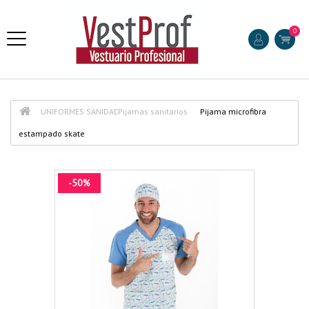
0
UNIFORMES SANIDAD
Pijamas sanitarios
Pijama microfibra
estampado skate
-50%