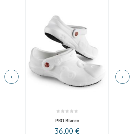
skate
PRO Blanco
Pant
36,00 €