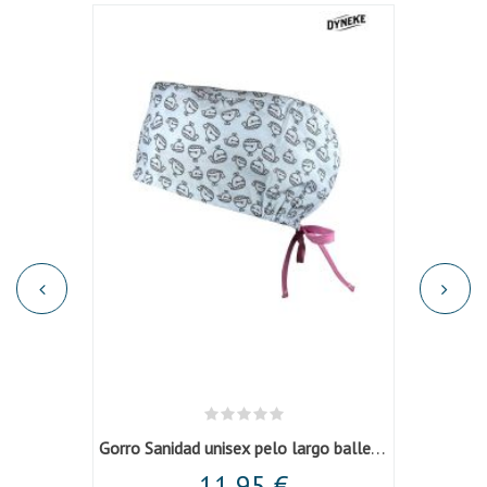
Gorro Sanidad unisex pelo largo ballenitas
o topos
Gorro 
11,95 €