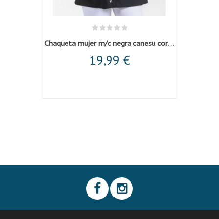
Chaqueta mujer sarga elastica m/l cruzada...
Chaqueta mujer m/c negra canesu corchete
Cha
19,99 €