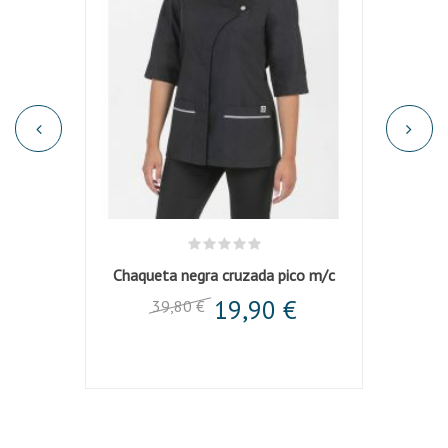
espunte
Chaqueta negra cruzada pico m/c
C
19,90 €
39,80 €