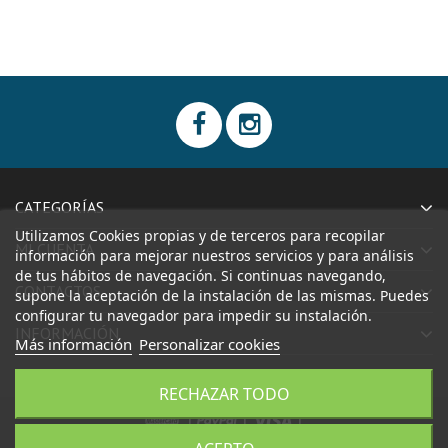
CATEGORÍAS
Utilizamos Cookies propias y de terceros para recopilar
MI CUENTA
información para mejorar nuestros servicios y para análisis
de tus hábitos de navegación. Si continuas navegando,
CONTACTOS
supone la aceptación de la instalación de las mismas. Puedes
configurar tu navegador para impedir su instalación.
INFORMACIÓN
Más información
Personalizar cookies
RECHAZAR TODO
|
|
|