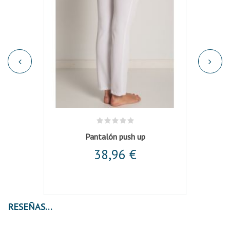
 negro
Pantalón push up
Panta
38,96 €
RESEÑAS