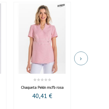
Chaqueta Pekin mcfb rosa
Chaqueta Peki
40,41 €
40,4