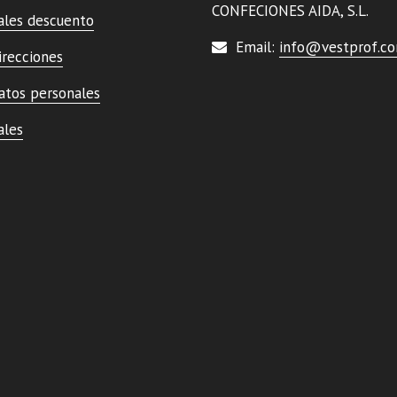
CONFECIONES AIDA, S.L.
ales descuento
Email:
info@vestprof.c
irecciones
atos personales
ales