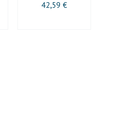
42,59 €
22,2