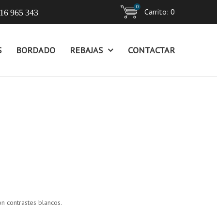
0
Carrito:
0
16 965 343
S
BORDADO
REBAJAS
CONTACTAR
n contrastes blancos.