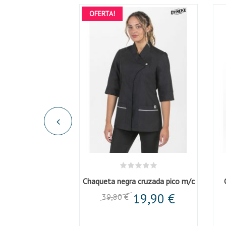
OFERTA!
Chaqueta mujer m/c ranglan pespunte
Chaqueta negra cruzada pico m/c
,76 €
19,90 €
39,80 €