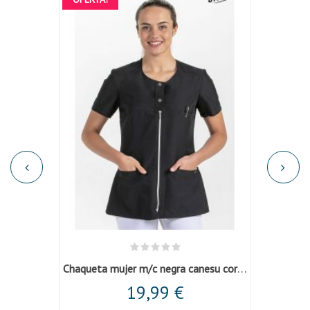
Chaqueta mujer sarga elastica m/l cruzada...
Chaqueta mujer m/c negra canesu corchete
Cha
19,99 €