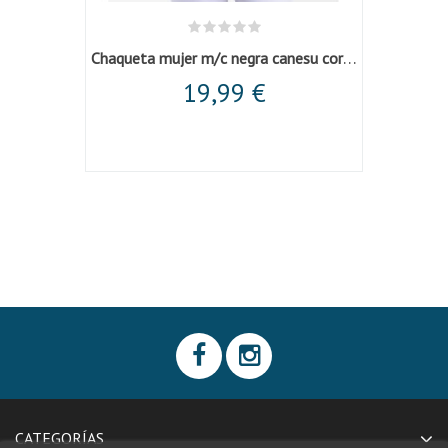
Chaqueta mujer sarga elastica m/l cruzada...
Chaqueta mujer m/c negra canesu corchete
Cha
19,99 €
CATEGORÍAS