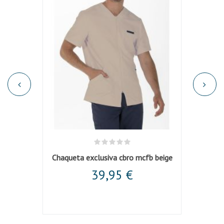
Chaqueta negra mujer cuello y mangas vivo
Chaqueta exclusiva cbro mcfb beige
Chaqu
39,95 €