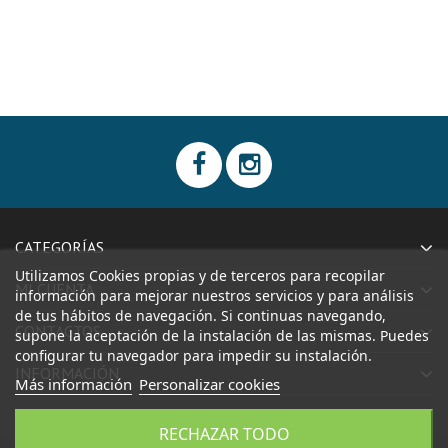
CATEGORÍAS
Utilizamos Cookies propias y de terceros para recopilar
MI CUENTA
información para mejorar nuestros servicios y para análisis
de tus hábitos de navegación. Si continuas navegando,
CONTACTOS
supone la aceptación de la instalación de las mismas. Puedes
configurar tu navegador para impedir su instalación.
INFORMACIÓN
Más información
Personalizar cookies
RECHAZAR TODO