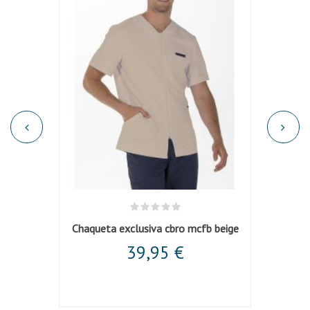
Chaqueta negra mujer cuello y mangas vivo
Chaqueta exclusiva cbro mcfb beige
Chaqu
39,95 €