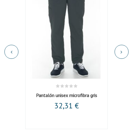
otón
Pantalón unisex microfibra gris
Chaque
32,31 €