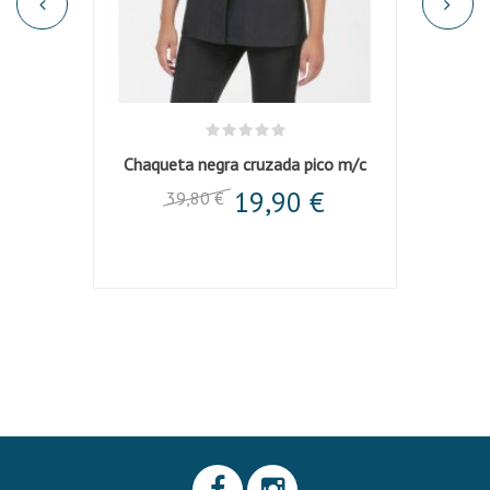
espunte
Chaqueta negra cruzada pico m/c
C
19,90 €
39,80 €