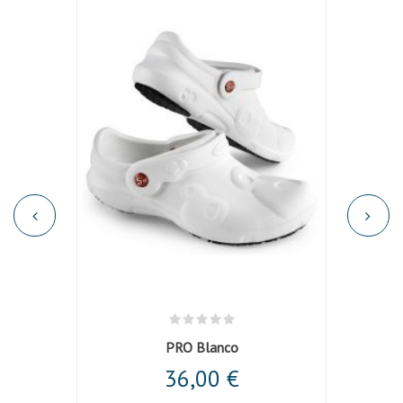
eige
PRO Blanco
Cas
36,00 €