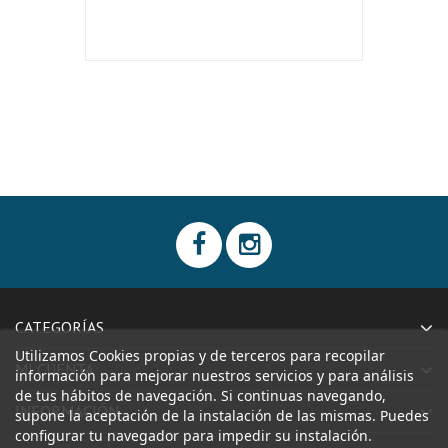
CATEGORÍAS
Utilizamos Cookies propias y de terceros para recopilar
MI CUENTA
información para mejorar nuestros servicios y para análisis
de tus hábitos de navegación. Si continuas navegando,
INFORMACIÓN
supone la aceptación de la instalación de las mismas. Puedes
configurar tu navegador para impedir su instalación.