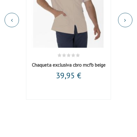
Chaqueta negra hombre cuello mao m/c
Chaqueta exclusiva cbro mcfb beige
Chaqu
39,95 €