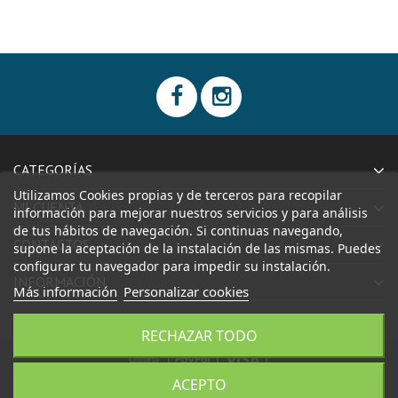
CATEGORÍAS
Utilizamos Cookies propias y de terceros para recopilar
MI CUENTA
información para mejorar nuestros servicios y para análisis
de tus hábitos de navegación. Si continuas navegando,
CONTACTOS
supone la aceptación de la instalación de las mismas. Puedes
configurar tu navegador para impedir su instalación.
INFORMACIÓN
Más información
Personalizar cookies
RECHAZAR TODO
|
|
|
ACEPTO
CONFECCIONES AIDA, S.L.
Todos los derechos reservados.