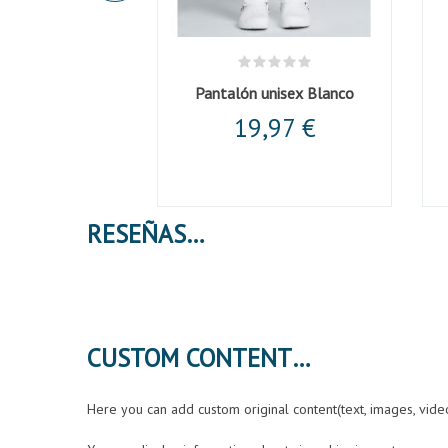
ca en manga corta
Pantalón unisex Blanco
,12 €
19,97 €
RESEÑAS
CUSTOM CONTENT
Here you can add custom original content(text, images, vid