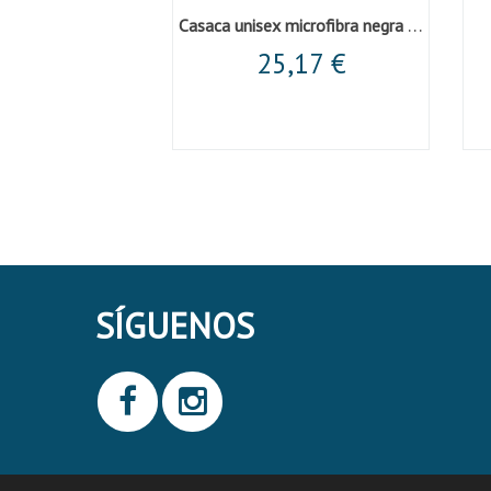
Chaqueta de caballero en manga corta gris
Casaca unisex microfibra negra cuello mao
,60 €
25,17 €
SÍGUENOS