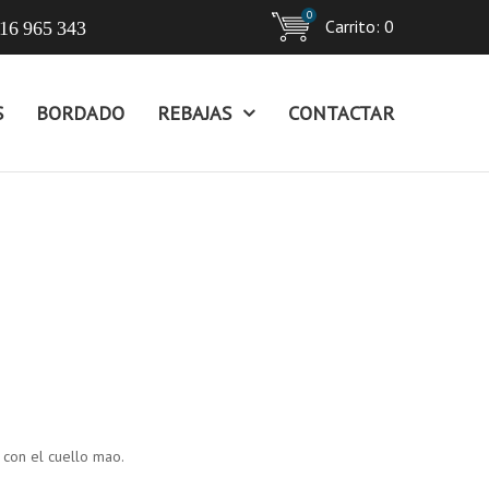
0
Carrito:
0
16 965 343
S
BORDADO
REBAJAS
CONTACTAR
 con el cuello mao.