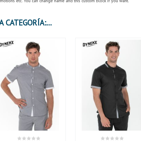
romotions etc. You can change name and this custom block if you want.
30 PRODUCTOS MÁS EN LA MISMA CATEGORÍA: