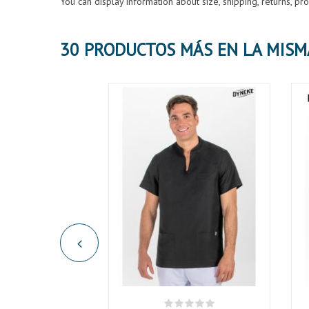
You can display information about size, shipping, returns, p