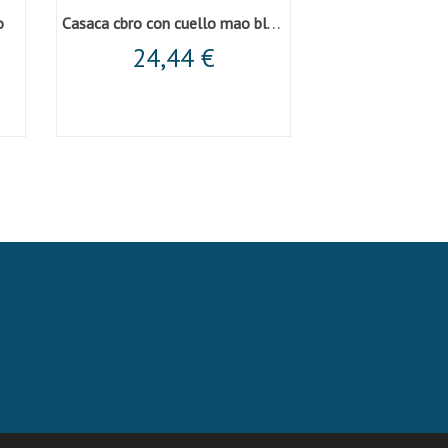
Casaca cbro con cuello mao blanca
o
Chaqueta asim
24,44 €
33,0