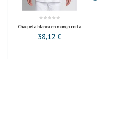
Chaqueta blanca en manga corta
Pantalón uni
38,12 €
19,9