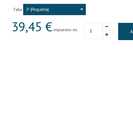
P (Pequeña)
Talla
39,45 €
impuestos inc.
A