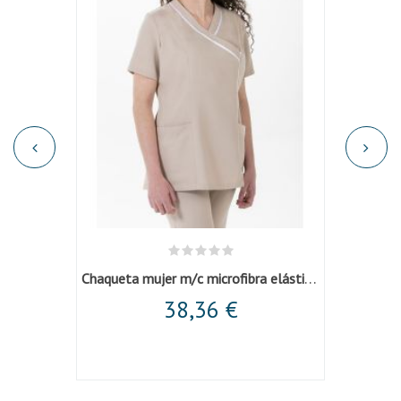
Chaqueta mujer m/c microfibra elástica beige
a
38,36 €