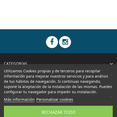
CATEGORÍAS
Utilizamos Cookies propias y de terceros para recopilar
MI CUENTA
información para mejorar nuestros servicios y para análisis
de tus hábitos de navegación. Si continuas navegando,
CONTACTOS
supone la aceptación de la instalación de las mismas. Puedes
configurar tu navegador para impedir su instalación.
INFORMACIÓN
Más información
Personalizar cookies
RECHAZAR TODO