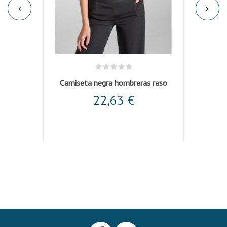
 barca
Camiseta negra hombreras raso
Camis
22,63 €