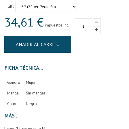
Talla
34,61 €
impuestos inc.
AÑADIR AL CARRITO
FICHA TÉCNICA
Genero
Mujer
Manga
Sin mangas
Color
Negro
MÁS
Largo: 74 cm en talla M