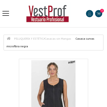
0
PELUQUERÍA Y ESTÉTICA
Casacas sin Mangas
Casaca curvas
microfibra negra