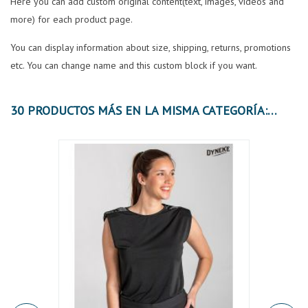
Here you can add custom original content(text, images, videos and
more) for each product page.
You can display information about size, shipping, returns, promotions
etc. You can change name and this custom block if you want.
30 PRODUCTOS MÁS EN LA MISMA CATEGORÍA:
OFER