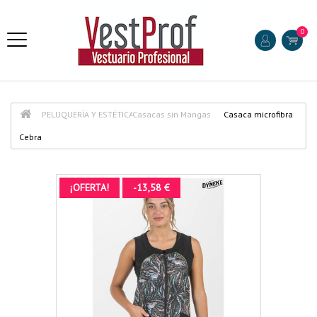
0
PELUQUERÍA Y ESTÉTICA
Casacas sin Mangas
Casaca microfibra
Cebra
¡OFERTA!
-13,58 €