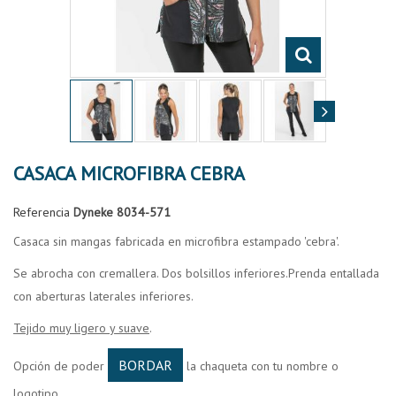
CASACA MICROFIBRA CEBRA
Referencia
Dyneke 8034-571
Casaca sin mangas fabricada en microfibra estampado 'cebra'.
Se abrocha con cremallera. Dos bolsillos inferiores.Prenda entallada
con aberturas laterales inferiores.
Tejido muy ligero y suave
.
BORDAR
Opción de poder
la chaqueta con tu nombre o
logotipo.