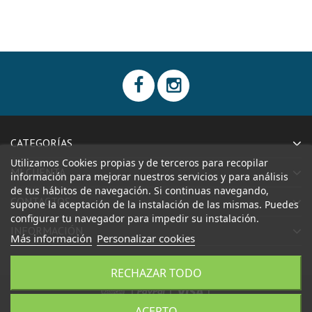
CATEGORÍAS
Utilizamos Cookies propias y de terceros para recopilar
MI CUENTA
información para mejorar nuestros servicios y para análisis
de tus hábitos de navegación. Si continuas navegando,
CONTACTOS
supone la aceptación de la instalación de las mismas. Puedes
configurar tu navegador para impedir su instalación.
INFORMACIÓN
Más información
Personalizar cookies
RECHAZAR TODO
|
|
|
ACEPTO