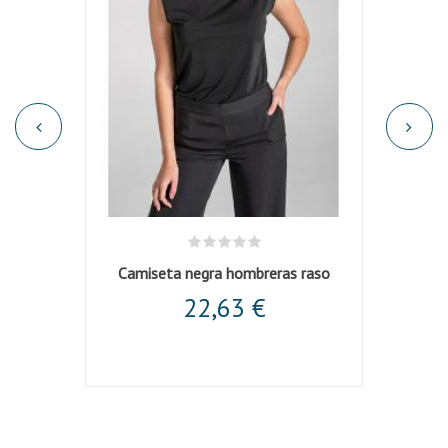
 barca
Camiseta negra hombreras raso
Camis
22,63 €