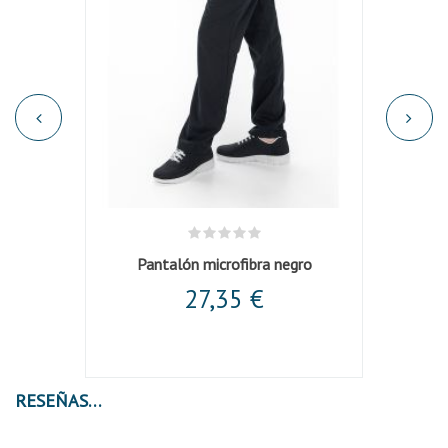
'
Pantalón microfibra negro
C
27,35 €
RESEÑAS