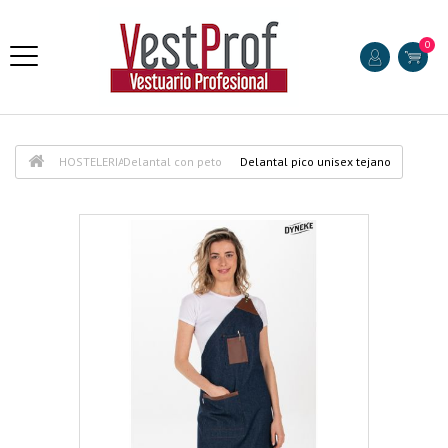
0
HOSTELERIA
Delantal con peto
Delantal pico unisex tejano