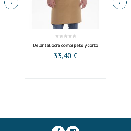
Delantal ocre combi peto y corto
De
33,40 €