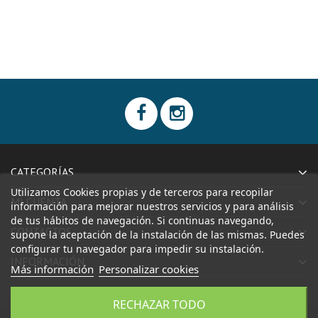
CATEGORÍAS
Utilizamos Cookies propias y de terceros para recopilar
MI CUENTA
información para mejorar nuestros servicios y para análisis
de tus hábitos de navegación. Si continuas navegando,
CONTACTOS
supone la aceptación de la instalación de las mismas. Puedes
configurar tu navegador para impedir su instalación.
INFORMACIÓN
Más información
Personalizar cookies
RECHAZAR TODO