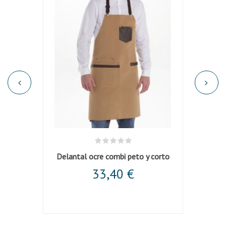
Delantal ocre combi peto y corto
De
33,40 €