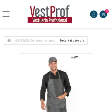
0
HOSTELERIA
Delantal con peto
Delantal peto gris