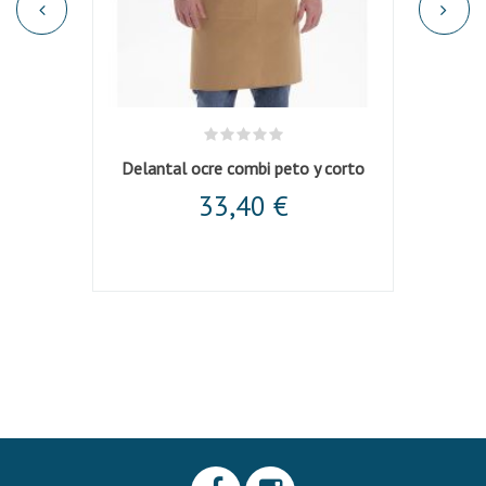
Delantal ocre combi peto y corto
De
33,40 €