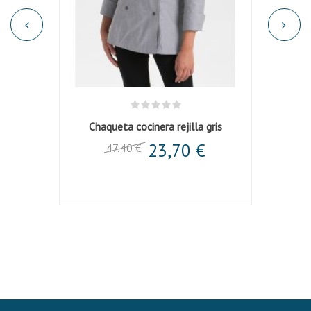
a u...
Chaqueta cocinera rejilla gris
Cha
23,70 €
47,40 €