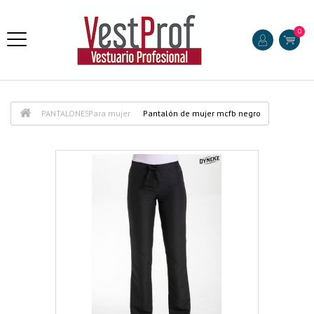
0
PANTALONES
Para mujer
Pantalón de mujer mcfb negro