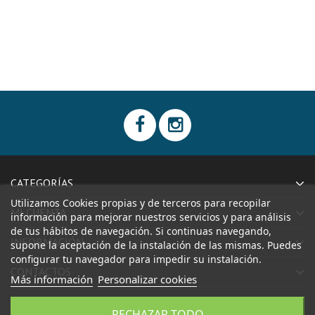
CATEGORÍAS
Utilizamos Cookies propias y de terceros para recopilar
MI CUENTA
información para mejorar nuestros servicios y para análisis
de tus hábitos de navegación. Si continuas navegando,
INFORMACIÓN
supone la aceptación de la instalación de las mismas. Puedes
configurar tu navegador para impedir su instalación.
CONTACTOS
Más información
Personalizar cookies
RECHAZAR TODO