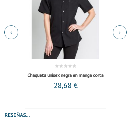
egra
Chaqueta unisex negra en manga corta
Cha
28,68 €
RESEÑAS