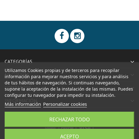
CATEGORÍAS
Utilizamos Cookies propias y de terceros para recopilar
MI CUENTA
información para mejorar nuestros servicios y para análisis
de tus hábitos de navegación. Si continuas navegando,
CONTACTOS
supone la aceptación de la instalación de las mismas. Puedes
configurar tu navegador para impedir su instalación.
INFORMACIÓN
Más información
Personalizar cookies
RECHAZAR TODO
|
|
|
ACEPTO
CONFECCIONES AIDA, S.L.
Todos los derechos reservados.