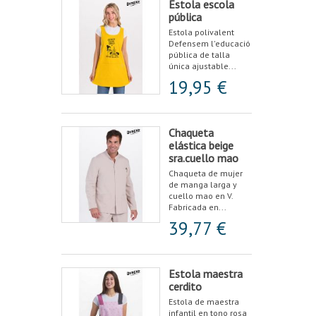
Estola escola
pública
Estola polivalent
Defensem l'educació
pública de talla
única ajustable...
19,95 €
Chaqueta
elástica beige
sra.cuello mao
Chaqueta de mujer
de manga larga y
cuello mao en V.
Fabricada en...
39,77 €
Estola maestra
cerdito
Estola de maestra
infantil en tono rosa