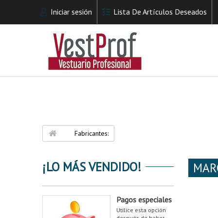
Iniciar sesión
Lista De Artículos Deseados
Fabricantes:
¡LO MÁS VENDIDO!
MAR
Pagos especiales
Utilice esta opción
después de haber