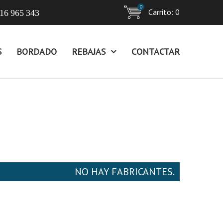
0
Carrito:
0
16 965 343
S
BORDADO
REBAJAS
CONTACTAR
NO HAY FABRICANTES.