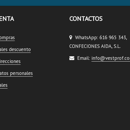
ENTA
CONTACTOS
compras
WhatsApp: 616 965 343,
CONFECIONES AIDA, S.L.
ales descuento
Email:
info@vestprof.c
irecciones
atos personales
ales