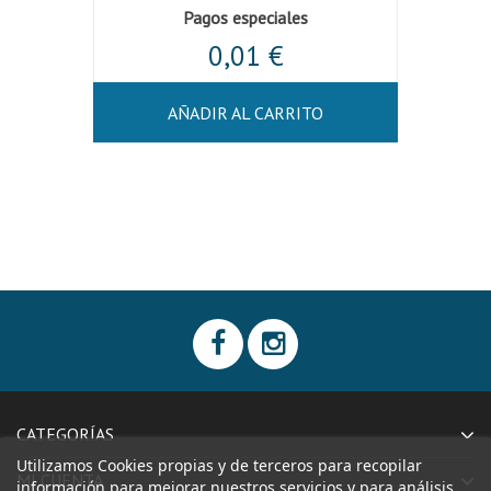
Pagos especiales
0,01 €
AÑADIR AL CARRITO
CATEGORÍAS
Utilizamos Cookies propias y de terceros para recopilar
MI CUENTA
información para mejorar nuestros servicios y para análisis